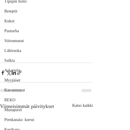
Tipujen hoito
Reseptit
Kukot
Puutarha
Siitosmunat
Lähiruoka
Sulkia
Askartelu
Myyjäiset
Kananmunat
REKO
Viimeisimmät päivitykset
Katso kaikki
Munapuoti
Pienkanala- kurssi
Kesäkana