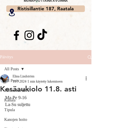
MUNAPUOTI AINA AVOINNA
Ristisillantie 187, Raatala
Päivitys
All Posts
Elina Lindström
All Posts
11.7.2024
1 min käytetty lukemiseen
Kesäaukiolo 11.8. asti
Tee-se-itse DIY
Ma-Pe 9-16
Kanala
La-Su suljettu
Tipula
Kanojen hoito