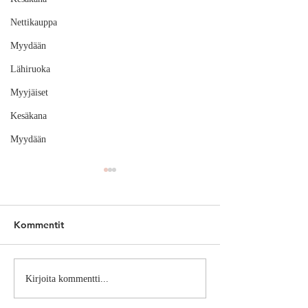
Nettikauppa
Myydään
Lähiruoka
Myyjäiset
Kesäkana
Myydään
Kommentit
Pääsiäisen munajahti
Kanapaku kulke
Kirjoita kommentti...
pääkaupunkiseu