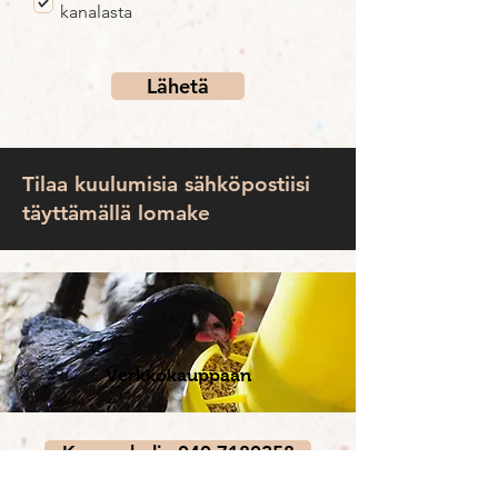
kanalasta
Lähetä
Tilaa kuulumisia sähköpostiisi
täyttämällä lomake
Verkkokauppaan
Kanapuhelin 040 7180258