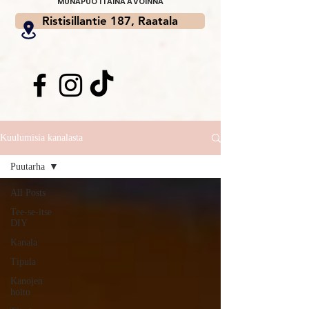
MUNAPUOTI AINA AVOINNA
Ristisillantie 187, Raatala
Kuulumisia kanalasta
Puutarha
All Posts
Tee-se-itse
DIY
Kanala
Tipula
Kanojen
hoito