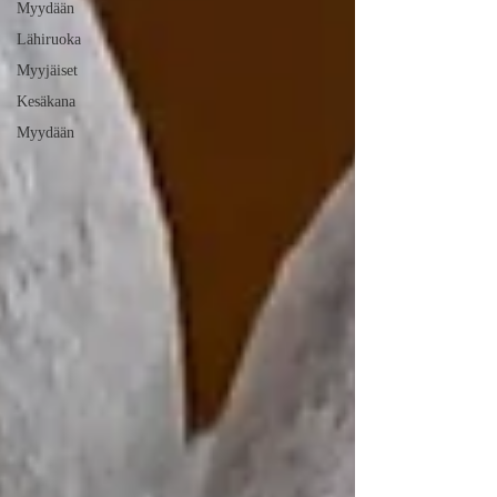
Myydään
Lähiruoka
Myyjäiset
Kesäkana
Myydään