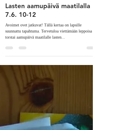
30.5.2018
1 min käytetty lukemiseen
Lasten aamupäivä maatilalla
7.6. 10-12
Avoimet ovet jatkuvat! Tällä kertaa on lapsille
suunnattu tapahtuma. Tervetuloa viettämään leppoisa
torstai aamupäivä maatilalle lasten...