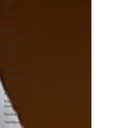
Tipujen
hoito
Reseptit
Kukot
Puutarha
Siitosmunat
Lähiruoka
Sulkia
Askartelu
Myyjäiset
Kananmunat
REKO
Munapuoti
Pienkanala-
kurssi
Kesäkana
Nettikauppa