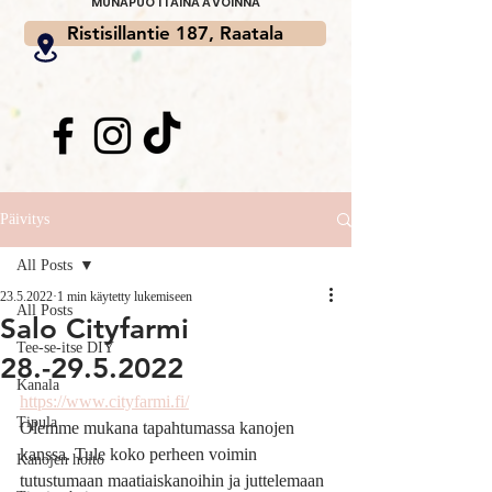
MUNAPUOTI AINA AVOINNA
Ristisillantie 187, Raatala
Päivitys
All Posts
23.5.2022
1 min käytetty lukemiseen
All Posts
Salo Cityfarmi
Tee-se-itse DIY
28.-29.5.2022
Kanala
https://www.cityfarmi.fi/
Tipula
Olemme mukana tapahtumassa kanojen 
kanssa. Tule koko perheen voimin 
Kanojen hoito
tutustumaan maatiaiskanoihin ja juttelemaan 