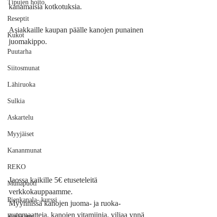
Tipujen hoito
kanamaisia kotkotuksia.
Reseptit
Asiakkaille kaupan päälle kanojen punainen 
Kukot
juomakippo.
Puutarha
Siitosmunat
Lähiruoka
Sulkia
Askartelu
Myyjäiset
Kananmunat
REKO
Jaossa kaikille 5€ etuseteleitä 
Munapuoti
verkkokauppaamme.
Pienkanala- kurssi
Myynnissä kanojen juoma- ja ruoka-
automaatteja, kanojen vitamiinia, viljaa ynnä 
Kesäkana