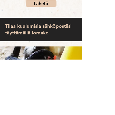
Lähetä
Tilaa kuulumisia sähköpostiisi
täyttämällä lomake
Verkkokauppaan
Kanapuhelin 040 7180258
Kukkoluuri 040 6651466