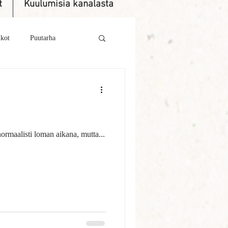
t
Kuulumisia kanalasta
kot
Puutarha
napuoti
na
Myydään
sten lähetys ainoastaan 22.7. Munapuoti palvelee normaalisti loman aikana, mutta...