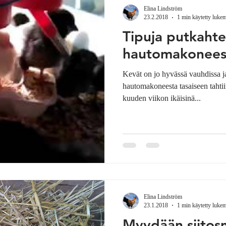
Elina Lindström
23.2.2018
1 min käytetty luke
Tipuja putkahte
hautomakonees
Kevät on jo hyvässä vauhdissa ja
hautomakoneesta tasaiseen tahtii
kuuden viikon ikäisinä...
Elina Lindström
23.1.2018
1 min käytetty luke
Myydään siitos