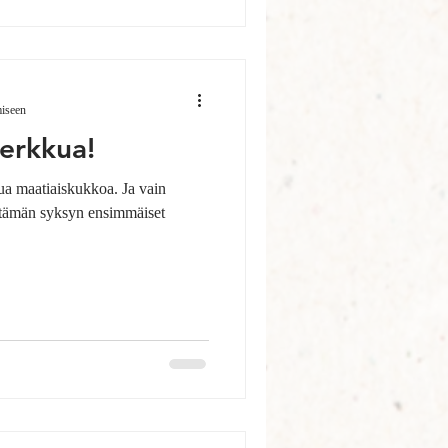
miseen
erkkua!
tua maatiaiskukkoa. Ja vain
 tämän syksyn ensimmäiset