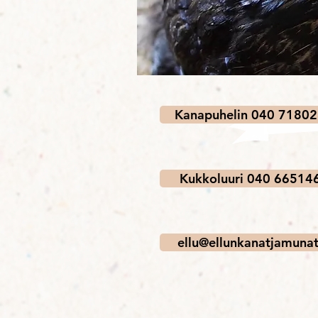
Kanapuhelin 040 7180
Kukkoluuri 040 66514
ellu@ellunkanatjamunat.