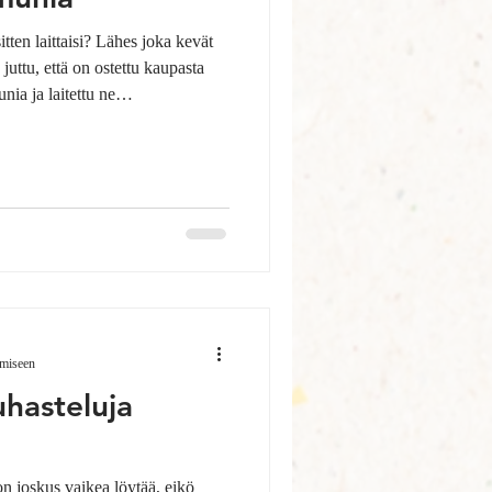
i? Lähes joka kevät
uttu, että on ostettu kaupasta
ia ja laitettu ne
ihmetellään miten sieltä tulikin
emaan hedelmöittynyt. "Kalle-
ä ilman lajitovereiden seuraa. Ei
parvea
emiseen
hasteluja
n joskus vaikea löytää, eikö