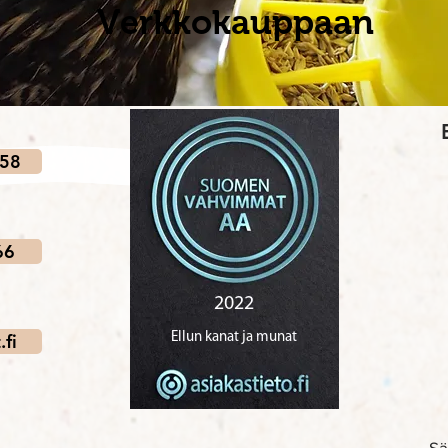
Verkkokauppaan
258
66
fi
Sä