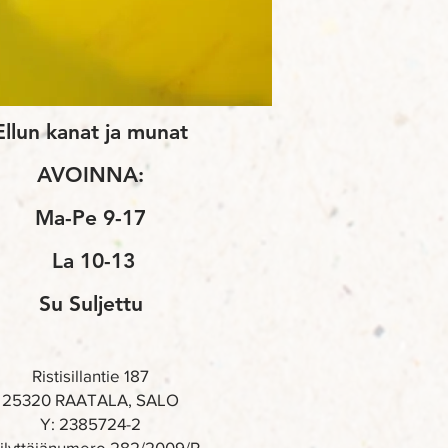
Ellun kanat ja munat
AVOINNA:
Ma-Pe 9-17
La 10-13
Su Suljettu
Ristisillantie 187
25320 RAATALA, SALO
Y: 2385724-2
ilyttäjänumero 282/2009/P