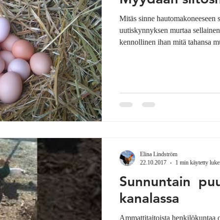
Mitäs sinne hautomakoneeseen sitten laittais
uutiskynnyksen murtaa sellainen j
kennollinen ihan mitä tahansa mun
hautomakoneeseen. Ja sitä sitten 
tipu kun jokunen muna sattui ol
kukko" sitten yksinäisenä piipittä
näin. Vaan näin: Kun haluat laittaa munia hautomakoneeseen ja
aloittaa kanojen pidon tai lisätä 
Elina Lindström
22.10.2017
1 min käytetty luk
Sunnuntain puu
kanalassa
Ammattitaitoista henkilökuntaa o