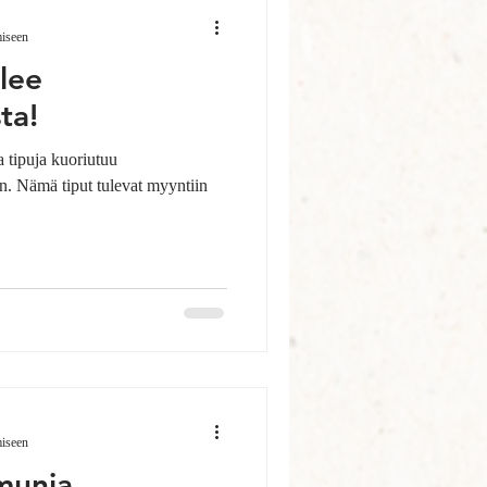
miseen
lee
ta!
 tipuja kuoriutuu
n. Nämä tiput tulevat myyntiin
miseen
munia