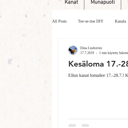
Kanat
Munapuoti
All Posts
Tee-se-itse DIY
Kanala
Siitosmunat
Lähiruoka
Sul
Elina Lindström
17.7.2019
1 min käytetty lukem
Kesäloma 17.-2
Pienkanala- kurssi
Kesäkana