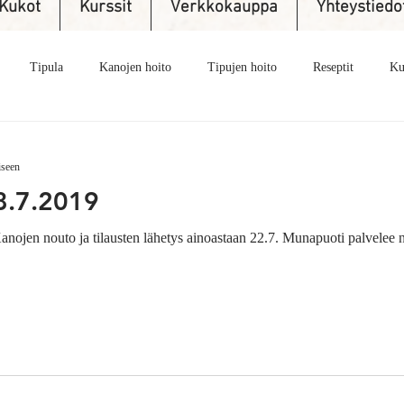
Kukot
Kurssit
Verkkokauppa
Yhteystiedo
Tipula
Kanojen hoito
Tipujen hoito
Reseptit
Ku
kia
Askartelu
Myyjäiset
Kananmunat
REKO
Mu
iseen
8.7.2019
Nettikauppa
Myydään
Lähiruoka
Myyjäiset
Kesäka
Ellun kanat lomailee 17.-28.7.! Kanojen nouto ja tilau